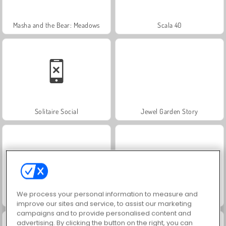
Masha and the Bear: Meadows
Scala 40
Solitaire Social
Jewel Garden Story
We process your personal information to measure and
Fashion Princess - Dress Up for Girls
Harvest Honors Classic
improve our sites and service, to assist our marketing
campaigns and to provide personalised content and
advertising. By clicking the button on the right, you can