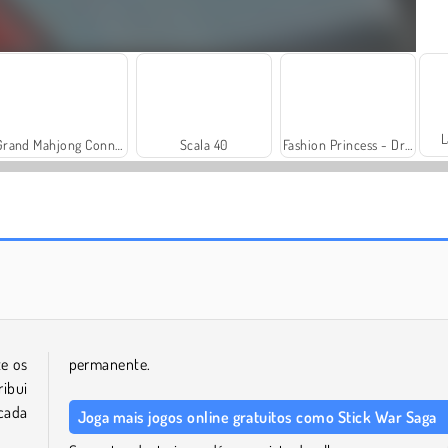
L
Grand Mahjong Connect
Scala 40
Fashion Princess - Dress Up for Girls
Solitaire Social
Trollface Quest: USA 2
te os
permanente.
ribui
 cada
Joga mais jogos online gratuitos como Stick War Saga