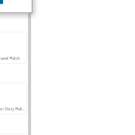
Offroad Crash Climber 4X4
Sweet Match
Safari Story Mahjong