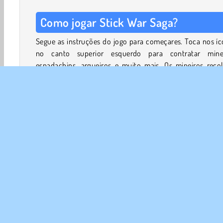
Como jogar Stick War Saga?
Segue as instruções do jogo para começares. Toca nos í
no canto superior esquerdo para contratar minei
espadachins, arqueiros e muito mais. Os mineiros reco
ouro, o que te permite contratar mais guerreiros.
O teu objetivo é derrotar o exército inimigo e o seu f
Enquanto reunes o teu exército, o teu inimigo está a reun
seus próprios soldados. Utiliza ataques mágicos e ali
monstruosos para te ajudar a vencer cada batalha.
Também podes usar as pedras preciosas e as esmeraldas
ganhas para melhorar os teus guerreiros. Cada melhor
Ação
Batalha
Luta
HTML5
Mobile
Popul