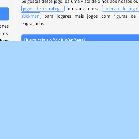
Se gostas deste jogo, dá uma vista de olhos aos nossos ou
jogos de estratégia
, ou vai à nossa
coleção de jogo
stickman
para jogares mais jogos com figuras de
engraçadas.
cones
ros,
Quem criou o Stick War Saga?
lhem
Stick War Saga
foi criado por YAD.
orte.
Quando é que o Stick War Saga foi lançado pela primeir
ir os
vez?
ados
Este jogo foi lançado pela primeira vez em 18 de novembr
2025.
 que
ia é
ar
1 Jogador
Stickman
Estratégia
Try Now
Guer