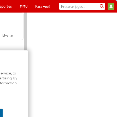
sportes
MMO
Para você
Elvenar
ervice, to
tising. By
Hospital Surgeon Doctor Game
information