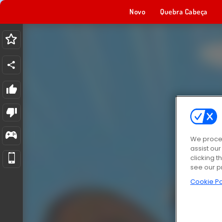
Novo
Quebra Cabeça
We proces
assist ou
clicking t
see our p
Cookie Po