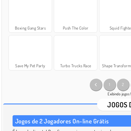
Boxing Gang Stars
Push The Color
Squid Fighte
Save My Pet Party
Turbo Trucks Race
Shape Transform
1
2
Exibindo jogos
JOGOS 
Jogos de 2 Jogadores On-line Grátis