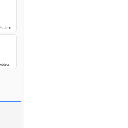
 Modern
uddies