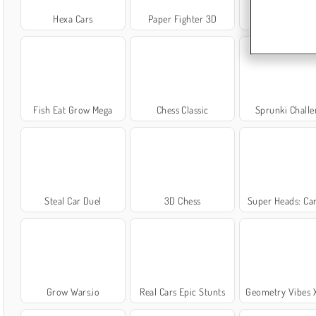
Hexa Cars
Paper Fighter 3D
Ramp Car Jum
Fish Eat Grow Mega
Chess Classic
Sprunki Challe
Steal Car Duel
3D Chess
Super Heads: Car
Grow Wars.io
Real Cars Epic Stunts
Geometry Vibes 