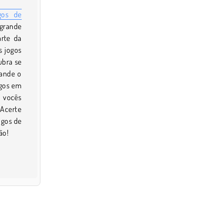
gos de
grande
arte da
s jogos
ubra se
mande o
igos em
 vocês
 Acerte
ogos de
ão!