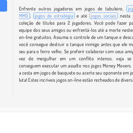
?
Enfrente outros jogadores em jogos de tabuleiro,
jo
MMO
,
jogos de estratégia
e até
jogos sociais
nesta 
coleção de títulos para 2 jogadores. Você pode fazer p
equipe dos seus amigos ou enfrentá-los até a morte neste
on-line gratuitos. Assuma o controle de um tanque e desc
você consegue destruir o tanque inimigo antes que ele 
seu para o ferro velho. Se preferir colaborar com seus am
vez de mergulhar em um conflito intenso, veja se
conseguem executar um assalto nos jogos Money Movers.
a cesta em jogos de basquete ou acerte seu oponente em j
luta! Estes incríveis jogos on-line estão recheados de divers