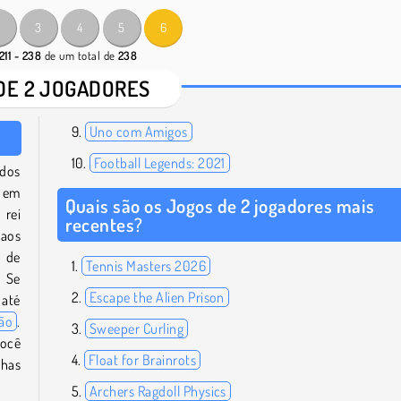
2
3
4
5
6
211 - 238
de um total de
238
DE 2 JOGADORES
Uno com Amigos
Football Legends: 2021
 dos
s em
Quais são os Jogos de 2 jogadores mais
 rei
recentes?
 aos
 de
Tennis Masters 2026
. Se
Escape the Alien Prison
 até
ão
.
Sweeper Curling
você
Float for Brainrots
nhas
Archers Ragdoll Physics