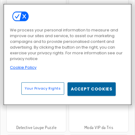
We process your personal information to measure and
Spring Differences
Find It - Find The Differences
improve our sites and service, to assist our marketing
campaigns and to provide personalised content and
advertising. By clicking the button on the right, you can
exercise your privacy rights. For more information see our
privacy notice
Cookie Policy
Dia de Moda da Rosalite
Vestindo a Sery como Boneca para Compras
Your Privacy Rights
ACCEPT COOKIES
Detective Loupe Puzzle
Moda VIP da Tris