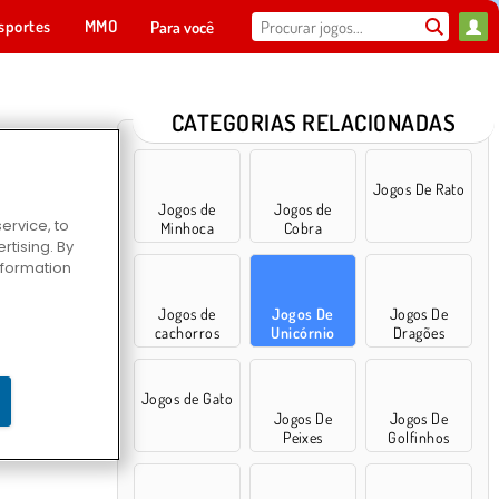
sportes
MMO
Para você
CATEGORIAS RELACIONADAS
Jogos De Rato
Jogos de
Jogos de
ervice, to
Minhoca
Cobra
tising. By
information
Jogos de
Jogos De
Jogos De
cachorros
Unicórnio
Dragões
nicorn
Jogos de Gato
Jogos De
Jogos De
Peixes
Golfinhos