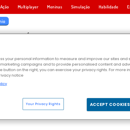
Ação
Multiplayer
Meninas
Simulação
Habilidade
E
nio
 DE UNICÓRNIO
s your personal information to measure and improve our sites and s
r marketing campaigns and to provide personalised content and adver
he button on the right, you can exercise your privacy rights. For more 
rivacy notice
licy
48
Penteados de Unicórnio
Pretty Unicorn
Hatch the U
Your Privacy Rights
ACCEPT COOKIES