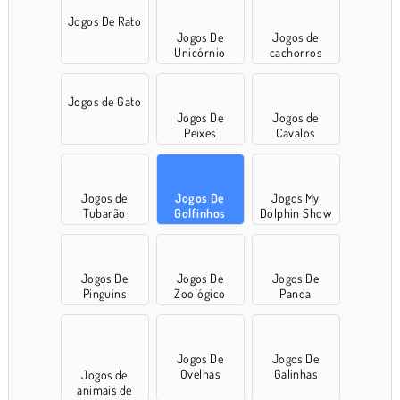
Jogos De Rato
Jogos De
Jogos de
Unicórnio
cachorros
Jogos de Gato
Jogos De
Jogos de
Peixes
Cavalos
Jogos de
Jogos De
Jogos My
Tubarão
Golfinhos
Dolphin Show
Jogos De
Jogos De
Jogos De
Pinguins
Zoológico
Panda
Jogos De
Jogos De
Ovelhas
Galinhas
Jogos de
animais de