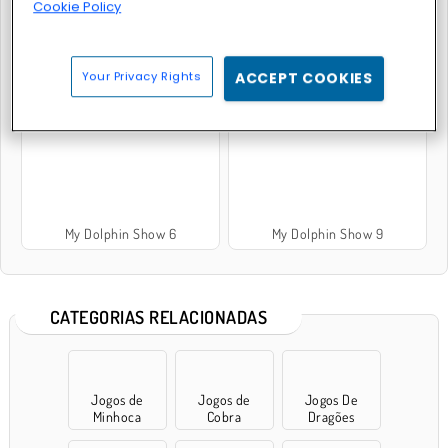
Cookie Policy
My Dolphin Show 4
My Dolphin Show 5
Your Privacy Rights
ACCEPT COOKIES
My Dolphin Show 6
My Dolphin Show 9
CATEGORIAS RELACIONADAS
Jogos de
Jogos de
Jogos De
Minhoca
Cobra
Dragões