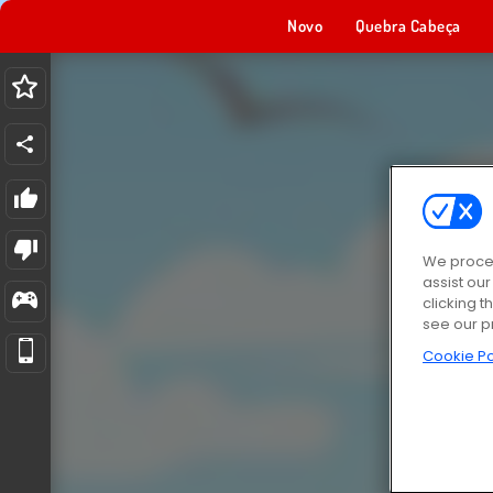
Novo
Quebra Cabeça
We proces
assist ou
clicking t
see our p
Cookie Po