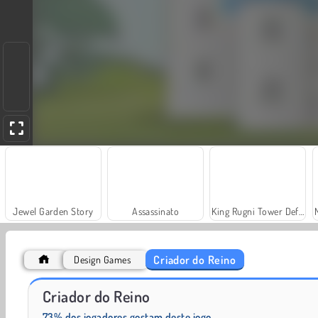
Jewel Garden Story
Assassinato
King Rugni Tower Defense
Criador do Reino
Design Games
Game of Emperors
Grogg.io
Criador do Reino
73% dos jogadores gostam deste jogo