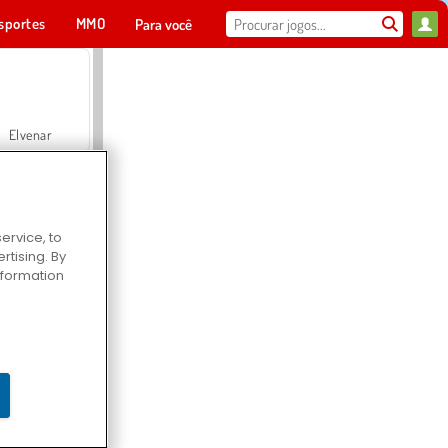
sportes
MMO
Para você
Elvenar
ervice, to
tising. By
Hospital Surgeon Doctor Game
information
Offroad Crash Climber 4X4