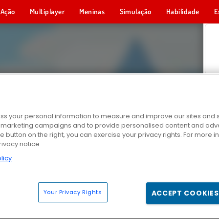
Ação
Multiplayer
Meninas
Simulação
Habilidade
E
s your personal information to measure and improve our sites and s
r marketing campaigns and to provide personalised content and adver
he button on the right, you can exercise your privacy rights. For more 
rivacy notice
licy
Your Privacy Rights
ACCEPT COOKIES