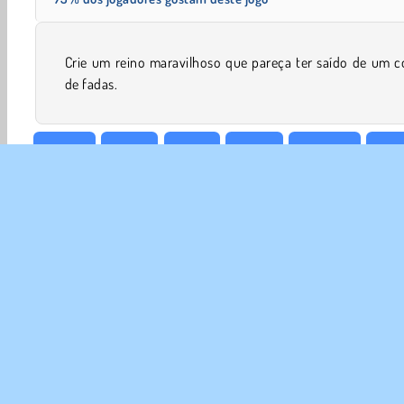
Crie um reino maravilhoso que pareça ter saído de um c
de fadas.
Design
Vestir
Moda
Grátis
Meninas
Jogo
SOB
Nos