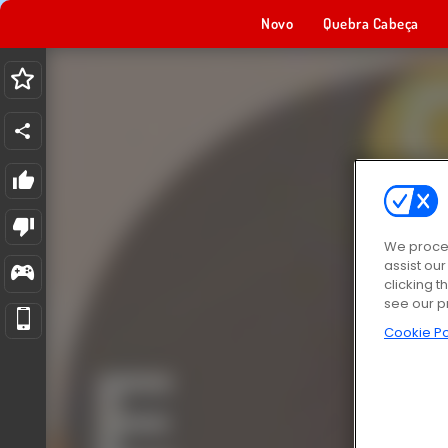
Novo
Quebra Cabeça
We proces
assist ou
clicking t
see our p
Cookie Po