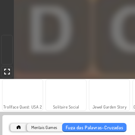
Trollface Quest: USA 2
Solitaire Social
Jewel Garden Story
Fuga das Palavras-Cruzadas
Mentais Games