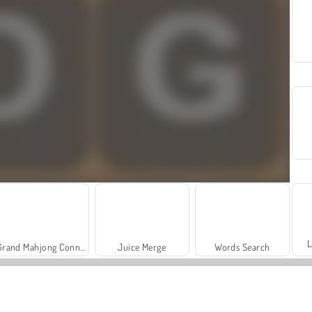
L
Grand Mahjong Connect
Juice Merge
Words Search