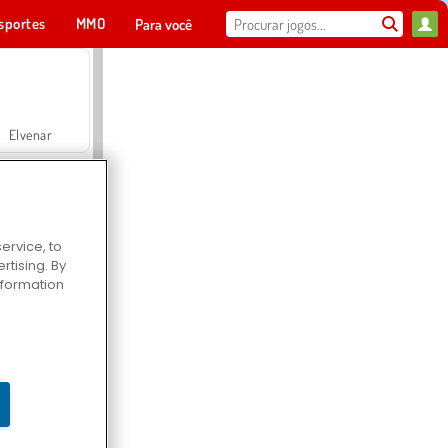
sportes
MMO
Para você
Elvenar
ervice, to
tising. By
Hospital Surgeon Doctor Game
information
Offroad Crash Climber 4X4