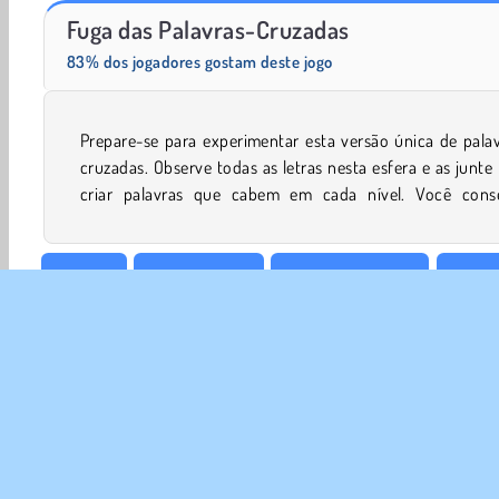
Masha and the Bear: Meadows
Scala 40
Fuga das Palavras-Cruzadas
83% dos jogadores gostam deste jogo
Prepare-se para experimentar esta versão única de pala
completar todas as palavras neste jogo de pala
cruzadas. Observe todas as letras nesta esfera e as junte
criar palavras que cabem em cada nível. Você cons
Mentais
Concentração
Palavras Cruzadas
Educat
Quebra Cabeça
1 Jogador
Soletrar
Palavras
SOBR