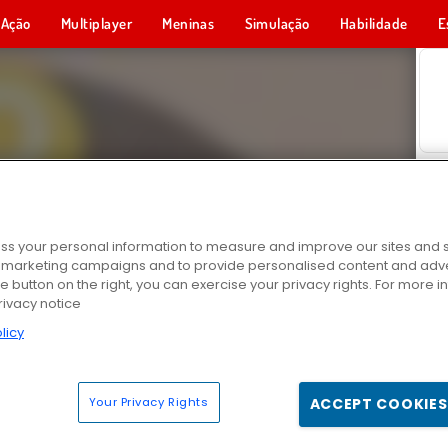
Ação
Multiplayer
Meninas
Simulação
Habilidade
E
s your personal information to measure and improve our sites and s
r marketing campaigns and to provide personalised content and adver
he button on the right, you can exercise your privacy rights. For more 
rivacy notice
licy
Your Privacy Rights
ACCEPT COOKIES