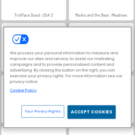
Trollface Quest: USA 2
Masha and the Bear: Meadows
We process your personal information to measure and
improve our sites and service, to assist our marketing
campaigns and to provide personalised content and
Juice Merge
Grand Mahjong Connect
advertising. By clicking the button on the right, you can
exercise your privacy rights. For more information see our
privacy notice
Cookie Policy
Your Privacy Rights
ACCEPT COOKIES
Jewel Garden Story
Royal Story