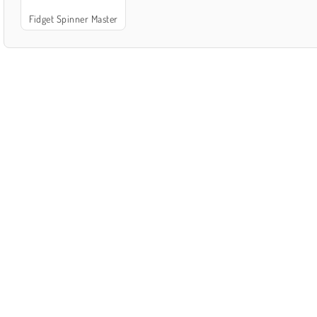
Fidget Spinner Master