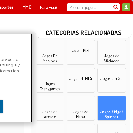
sportes
MMO
Para você
CATEGORIAS RELACIONADAS
Jogos Kizi
Jogos De
Jogos de
ervice, to
Meninos
Stickman
tising. By
information
Jogos HTML5
Jogos em 3D
Jogos
Crazygames
 Dedo
Jogos de
Jogos de
Jogos Fidget
Arcade
Matar
Spinner