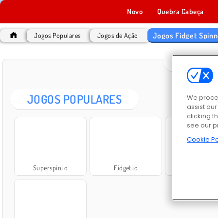
Novo
Quebra Cabeça
Jogos Fidget Spinn
Jogos Populares
Jogos de Ação
JOGOS 
JOGOS POPULARES
We proces
assist ou
clicking t
see our p
Cookie Po
Superspin.io
Fidget.io
Pop It vs. Spin