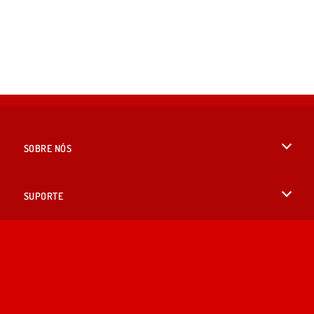
SOBRE NÓS
Termos de uso
SUPORTE
Nossa política de privacidade
Ajuda
IDIOMAS
Cookies
English
Consentimento de Cookie