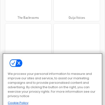
The Backrooms
Ouija Voices
Metro Escape
100 Doors Escape Room
We process your personal information to measure and
improve our sites and service, to assist our marketing
campaigns and to provide personalised content and
advertising. By clicking the button on the right, you can
exercise your privacy rights. For more information see our
Fuga da Loja de Chocolate
Prison Escape Online
privacy notice
Cookie Policy