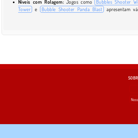
Níveis com Rolagem:
Jogos como
Bubbles Shooter W
Tower
e
Bubble Shooter Panda Blast
apresentam vár
SOBR
Noss