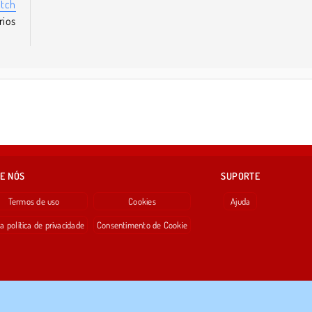
itch
ios
E NÓS
SUPORTE
Termos de uso
Cookies
Ajuda
a política de privacidade
Consentimento de Cookie
Copyright © 2026 SPIL GAMES Todos os direitos reservados.