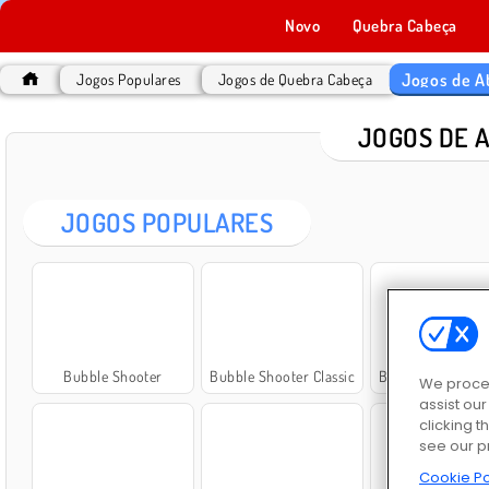
Novo
Quebra Cabeça
Jogos de A
Jogos Populares
Jogos de Quebra Cabeça
JOGOS DE 
JOGOS POPULARES
Bubble Shooter
Bubble Shooter Classic
Bubble Game 3: 
We proces
assist ou
clicking t
see our p
Cookie Po