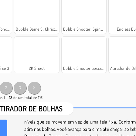
 Egypt
Bubble Game 3: Christmas Edition
Bubble Shooter: Spinner Pop
Endless Bu
ree 3
2K Shoot
Bubble Shooter Soccer 2
Atirador de Bilh
2
3
gos
1 - 42
de um total de
116
ATIRADOR DE BOLHAS
níveis que se movem em vez de uma tela fixa. Confor
atira nas bolhas, você avança para cima até chegar ao tet