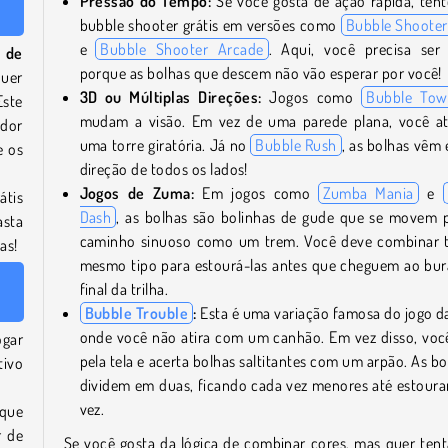
Pressão do Tempo:
Se você gosta de ação rápida, tent
bubble shooter grátis em versões como
Bubble Shooter
e
Bubble Shooter Arcade
. Aqui, você precisa ser
r de
porque as bolhas que descem não vão esperar por você!
quer
3D ou Múltiplas Direções:
Jogos como
Bubble Tow
Este
mudam a visão. Em vez de uma parede plana, você at
ador
uma torre giratória. Já no
Bubble Rush
, as bolhas vêm
e os
direção de todos os lados!
Jogos de Zuma:
Em jogos como
Zumba Mania
e
átis
Dash
, as bolhas são bolinhas de gude que se movem
asta
caminho sinuoso como um trem. Você deve combinar t
as!
mesmo tipo para estourá-las antes que cheguem ao bu
final da trilha.
Bubble Trouble
:
Esta é uma variação famosa do jogo d
onde você não atira com um canhão. Em vez disso, voc
ogar
pela tela e acerta bolhas saltitantes com um arpão. As bo
tivo
dividem em duas, ficando cada vez menores até estour
vez.
 que
r de
Se você gosta da lógica de combinar cores, mas quer tent