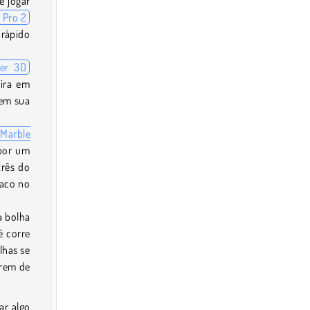
e jogar
 Pro 2
 rápido
er 3D
ira em
 em sua
Marble
 por um
rês do
raco no
a bolha
ê corre
lhas se
arem de
ar algo