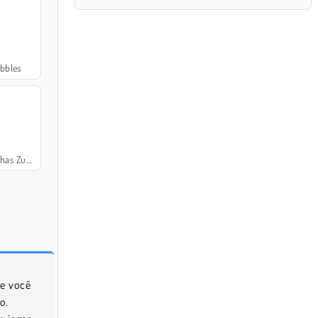
bbles
as Zuma
me você
o.