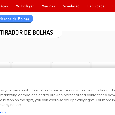
Ação
Multiplayer
Meninas
Simulação
Habilidade
E
tirador de Bolhas
ATIRADOR DE BOLHAS
Deluxe
Bubble Shooter World Cup
Number Bubble Shooter
Atirador de Bolha
s your personal information to measure and improve our sites and s
r marketing campaigns and to provide personalised content and adver
he button on the right, you can exercise your privacy rights. For more 
rivacy notice
licy