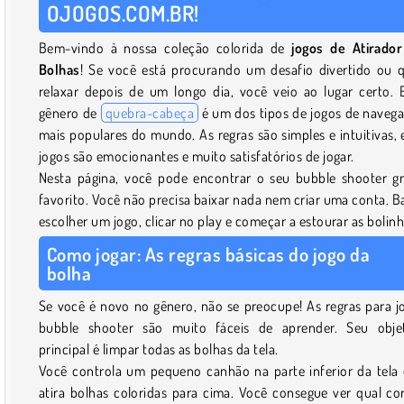
OJOGOS.COM.BR!
Bem-vindo à nossa coleção colorida de
jogos de Atirado
Bolhas
! Se você está procurando um desafio divertido ou 
relaxar depois de um longo dia, você veio ao lugar certo. 
gênero de
quebra-cabeça
é um dos tipos de jogos de naveg
mais populares do mundo. As regras são simples e intuitivas, 
jogos são emocionantes e muito satisfatórios de jogar.
Nesta página, você pode encontrar o seu bubble shooter gr
favorito. Você não precisa baixar nada nem criar uma conta. B
escolher um jogo, clicar no play e começar a estourar as bolinh
Como jogar: As regras básicas do jogo da
bolha
Se você é novo no gênero, não se preocupe! As regras para j
bubble shooter são muito fáceis de aprender. Seu obje
principal é limpar todas as bolhas da tela.
Você controla um pequeno canhão na parte inferior da tela
atira bolhas coloridas para cima. Você consegue ver qual co