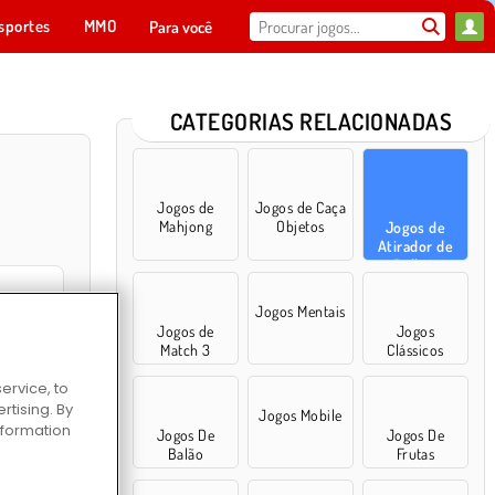
sportes
MMO
Para você
CATEGORIAS RELACIONADAS
Jogos de
Jogos de Caça
Mahjong
Objetos
Jogos de
Atirador de
Bolhas
Jogos Mentais
Jogos de
Jogos
Match 3
Clássicos
s Extremo
ervice, to
tising. By
Jogos Mobile
information
Jogos De
Jogos De
Balão
Frutas