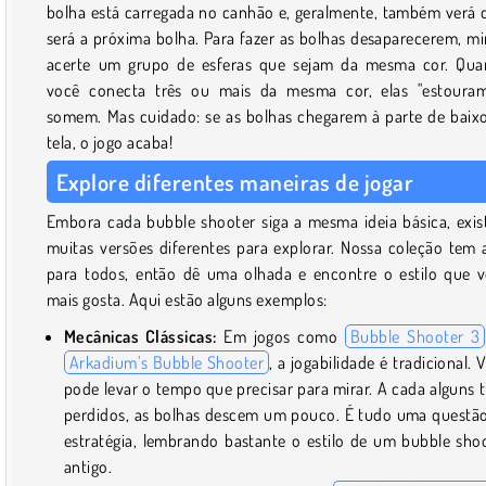
bolha está carregada no canhão e, geralmente, também verá 
será a próxima bolha. Para fazer as bolhas desaparecerem, mi
acerte um grupo de esferas que sejam da mesma cor. Qu
você conecta três ou mais da mesma cor, elas "estoura
somem. Mas cuidado: se as bolhas chegarem à parte de baix
tela, o jogo acaba!
Explore diferentes maneiras de jogar
Embora cada bubble shooter siga a mesma ideia básica, exi
muitas versões diferentes para explorar. Nossa coleção tem 
para todos, então dê uma olhada e encontre o estilo que 
mais gosta. Aqui estão alguns exemplos:
Mecânicas Clássicas:
Em jogos como
Bubble Shooter 3
Arkadium’s Bubble Shooter
, a jogabilidade é tradicional. 
pode levar o tempo que precisar para mirar. A cada alguns t
perdidos, as bolhas descem um pouco. É tudo uma questã
estratégia, lembrando bastante o estilo de um bubble sho
antigo.