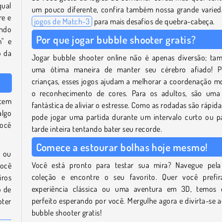
qual
um pouco diferente, confira também nossa grande varie
re e
jogos de Match-3
para mais desafios de quebra-cabeça.
ando
Por que jogar bubble shooter gratis?
m" e
o da
Jogar bubble shooter online não é apenas diversão; t
uma ótima maneira de manter seu cérebro afiado! P
crianças, esses jogos ajudam a melhorar a coordenação m
o reconhecimento de cores. Para os adultos, são uma
stem
fantástica de aliviar o estresse. Como as rodadas são rápida
algo
pode jogar uma partida durante um intervalo curto ou p
você
tarde inteira tentando bater seu recorde.
Comece a estourar bolhas hoje mesmo!
ou
Você está pronto para testar sua mira? Navegue pela
Você
coleção e encontre o seu favorito. Quer você prefi
iros
experiência clássica ou uma aventura em 3D, temos 
o de
perfeito esperando por você. Mergulhe agora e divirta-se a
oter
bubble shooter gratis!