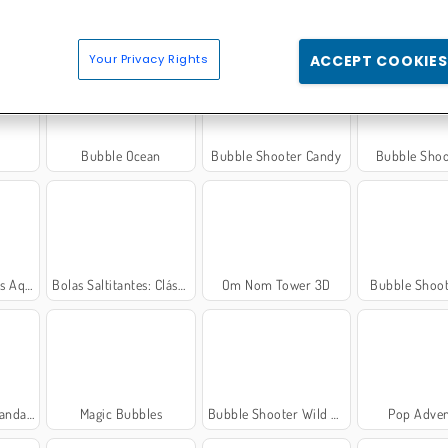
as Pet
Bubble Shooter Pro 3
Bubble Shooter Crystal Hunt
Bubble 
Your Privacy Rights
ACCEPT COOKIES
Bubble Ocean
Bubble Shooter Candy
Bubble Shoo
 Aqua
Bolas Saltitantes: Clássico
Om Nom Tower 3D
Bubble Shoot
 Blast
Magic Bubbles
Bubble Shooter Wild West
Pop Adven