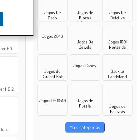
Hit
Jogos De
Jogos de
Jogos De
Dado
Blocos
Detetive
Coloridos
Jogos 2048
Jogos De
Jogos 1001
Jewels
Noites da
ter HD
Arábia
Jogos Candy
Jogos do
Back to
Caracol Bob
Candyland
er HD 2
Jogos De 10x10
Jogos de
Puzzle
Jogos de
Palavras
Cruzadas
Mais categorias
ture